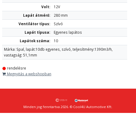
Volt:
12V
Lapát átmérő:
280 mm
Ventilátor típus:
Szívó
Lapát típusa:
Egyenes lapátos
Lapátok száma:
10
Márka: Spal, lapát:10db egyenes, szívó, teljesítmény:1390m3/h,
vastagság: 51,1mm
rendelésre
Megnyitás a webshopban
Minden jog fenntartva 2026. © Cool4U Automotive Kft.