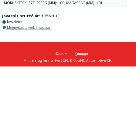
MÓKUSKERÉK, SZÉLESSÉG (MM): 100, MAGASSÁG (MM): 101,
Javasolt bruttó ár:
3 258 HUF
készleten
Megnyitás a webshopban
Minden jog fenntartva 2026. © Cool4U Automotive Kft.