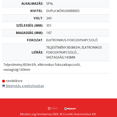
ALKALMAZÁS:
SPAL
KIVITEL:
DUPLA MÓKUSKEREKES
VOLT:
24V
SZÉLESSÉG (MM):
351
MAGASSÁG (MM):
167
FOKOZAT:
ELKTRONIKUS-FOKOZATKAPCSOLÓ
TELJESÍTMÉNY:850M3/H, ELKTRONIKUS
LEÍRÁS:
FOKOZATKAPCSOLÓ, ,
VASTAGSÁG:140MM
Teljesítmény:850m3/h, elktronikus fokozatkapcsoló,
vastagság:140mm
rendelésre
Megnyitás a webshopban
Minden jog fenntartva 2026. © Cool4U Automotive Kft.